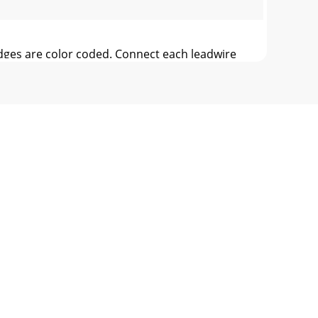
ridges are color coded. Connect each leadwire
ers mounted on the rear panel.3. Always rais
iehe jeweiligeAnweisungen für
8) gegen den Uhrzeigersinndrehen, bis der
más avanzada tecnología está dotado