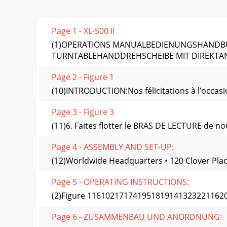
Page 1 - XL-500 II
(1)OPERATIONS MANUALBEDIENUNGSHANDBU
TURNTABLEHANDDREHSCHEIBE MIT DIREKTA
Page 2 - Figure 1
(10)INTRODUCTION:Nos félicitations à l’occasi
Page 3 - Figure 3
(11)6. Faites flotter le BRAS DE LECTURE de nou
Page 4 - ASSEMBLY AND SET-UP:
(12)Worldwide Headquarters • 120 Clover Place,
Page 5 - OPERATING INSTRUCTIONS:
(2)Figure 116102171741951819141323221162
Page 6 - ZUSAMMENBAU UND ANORDNUNG: