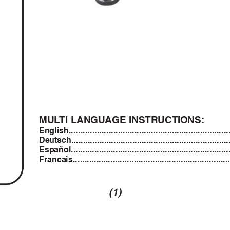
MUL
TI LANGUAGE INSTRUCTIONS:
English...................................................................
Deutsch..................................................................
Español..................................................................
Francais....................................................................
(1)