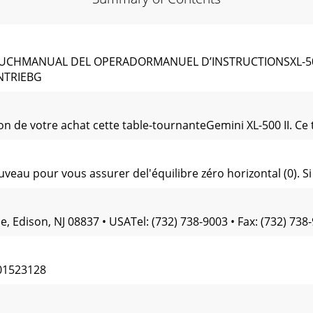
CHMANUAL DEL OPERADORMANUEL D’INSTRUCTIONSXL-500
NTRIEBG
on de votre achat cette table-tournanteGemini XL-500 II. Ce
veau pour vous assurer del'équilibre zéro horizontal (0). Si 
 Edison, NJ 08837 • USATel: (732) 738-9003 • Fax: (732) 738-
01523128