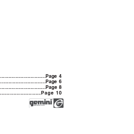
...................................Page 4
...................................Page 6
...................................Page 8
.............................
Page 10