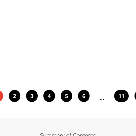
2
3
4
5
6
11
...
Summary of Contents