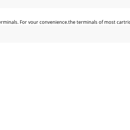
 terminals. For your convenience,the terminals of most cart
 above the turntable, and slide thehinge bases into the hold
G 2)Weil alle Tonabnehmer individuell ausgeführt sind, s
EICH das abgeglicheneBALANCEGEWICHT - COUNTERWEIGHT (
 de un tocadiscos Gemini XL-500 II. Estetocadiscos de la 