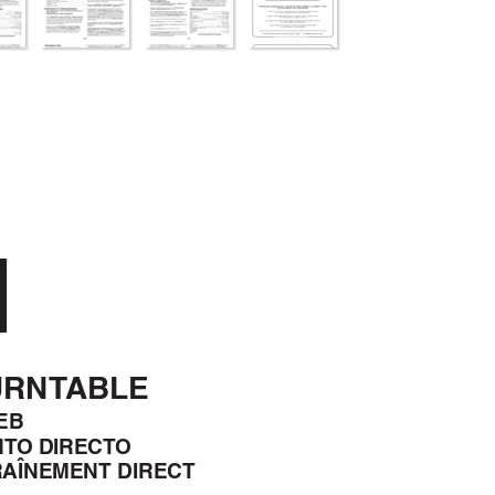
I
URNT
ABLE
EB
NTO DIRECTO
AÎNEMENT DIRECT