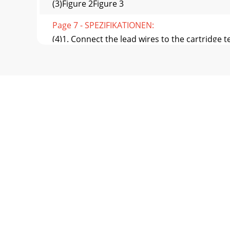
(3)Figure 2Figure 3
Page 7 - SPEZIFIKATIONEN:
(4)1. Connect the lead wires to the cartridge
Page 8 - MONTAJE Y CONFIGURACIÓN:
(5)2. Hold the dustcover in position, directly
Page 9 - ESPECIFICACIONES:
(6)EINBAU DES TONABNEHMERS:(SIEHE ABBILDUN
Tonabnehmer, um richti
Page 10 - MONTAGE ET CONFIGURATION:
(7)7. Nach dem horizontalen NULLPUNKTABGL
vom Tonabnehme
Page 11 - SPECIFICATIONS:
(8)INTRODUCCIÓN:Felicitaciones por su compra
decaracterís