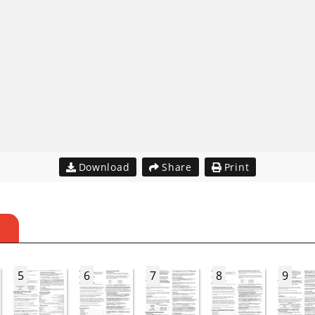
Download
Share
Print
S
5
6
7
8
9