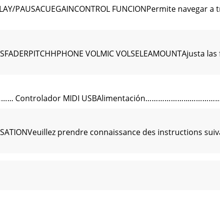
PAUSACUEGAINCONTROL FUNCIONPermite navegar a través
DERPITCHHPHONE VOLMIC VOLSELEAMOUNTAjusta las frecue
... Controlador MIDI USBAlimentación………………...……………
TIONVeuillez prendre connaissance des instructions suiva
r FIRSTMIX I/O DJ - une excellente fa-çon de commencer l
E AVANT10 101010101 2 2015181910103A1051019101011 16