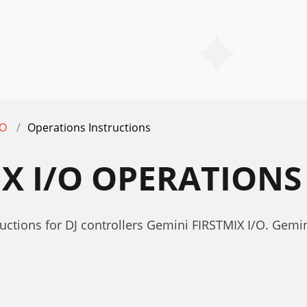
/O
Operations Instructions
IX I/O OPERATION
ctions for DJ controllers Gemini FIRSTMIX I/O. Gemi