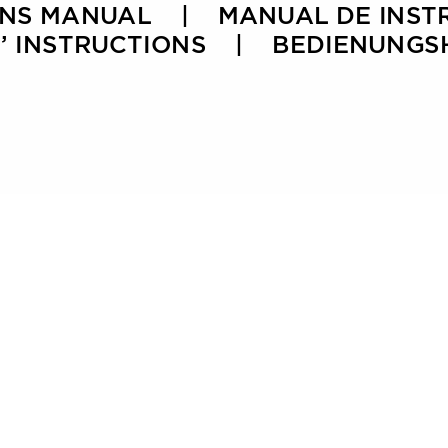
ONS MANU
AL    |    MANU
AL DE INST
 INSTRUCTIONS    |    BEDIENUN