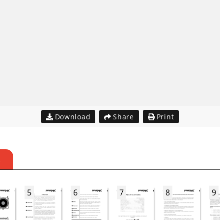
Download
Share
Print
S
5
6
7
8
9