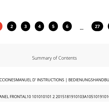
2
3
4
5
6
27
...
Summary of Contents
UCCIONESMANUEL D’ INSTRUCTIONS | BEDIENUNGSHANDB
NEL FRONTAL10 101010101 2 2015181910103A10510191010