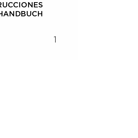
RUC
CIONES
GSHANDBUCH
1