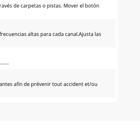
 de carpetas o pistas. Mover el botón
ncias altas para cada canal.Ajusta las
…...
ntes aﬁn de prévenir tout accident et/ou
e DJing avec votre ordinateur. Pour comm
10791312 1410 104 11108