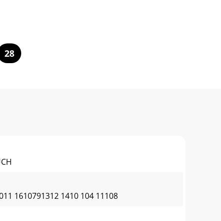
28
UCH
11 1610791312 1410 104 11108