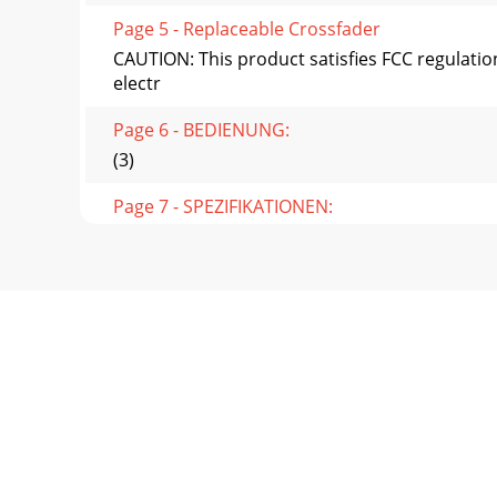
Page 5 - Replaceable Crossfader
CAUTION: This product satisfies FCC regulati
electr
Page 6 - BEDIENUNG:
(3)
Page 7 - SPEZIFIKATIONEN:
INTRODUCTION:Congratulations on purchasing a
Page 8 - FUNCIONES:
can further modify the sound output of this ch
Page 9 - ESPECIFICACIONES TÉCNICAS:
EINLEITUNG:Wir gratulieren Ihnen zum Kauf e
d
Page 10 - FONCTIONNEMENT:
Mischung zu beeinträchtigen. Indem Sie den 