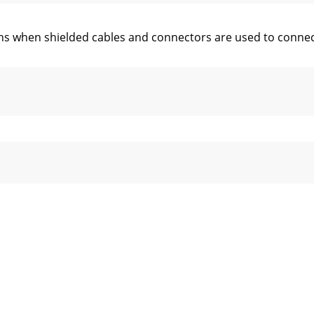
ons when shielded cables and connectors are used to connec
 Gemini MM-03 4U 19",5 channel, rack mounted club mixer. 
annel byadjusting the rotary GAIN (54), HIGH (56), MID (57), 
ines Gemini MM-0319"- 4HE- Clubmixer für Rackeinbau. Auf
Regler CUEPGM PAN (62) nach LINKS schieben, können Sie da