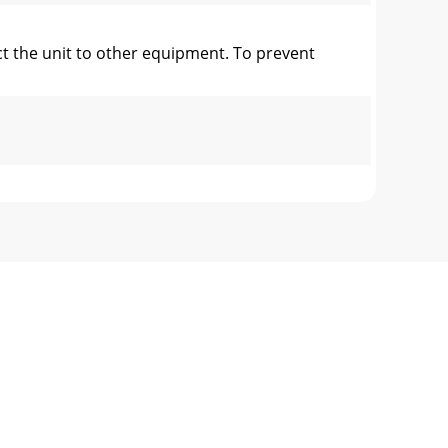
t the unit to other equipment. To prevent
This state of theart mixer is backed by a th
LOW(58) controls located to the left of the
 dieses mod-erne Mischpult gewähren wir eine
szugewiesene Mithörsignal kontrollieren.