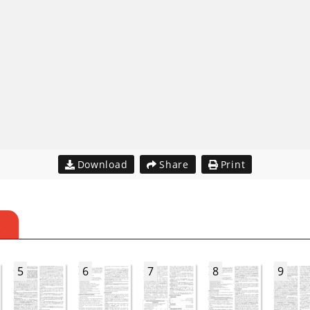
Download
Share
Print
S
5
6
7
8
9