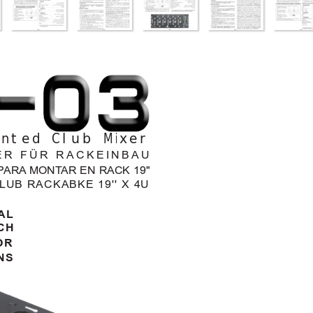
unted Club Mixer
XER FÜR RACKEINBAU 
P
ARA
MONT
AR EN RACK 19" 
UB RACKABKE 19'' X 4U
AL
CH
OR
NS