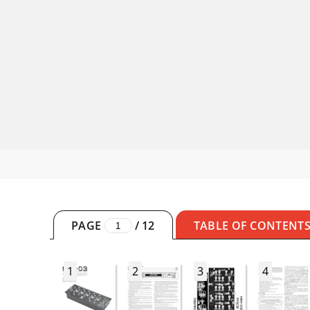
PAGE
/
12
TABLE OF CONTENT
1
2
3
4