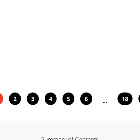
2
3
4
5
6
18
...
Summary of Contents