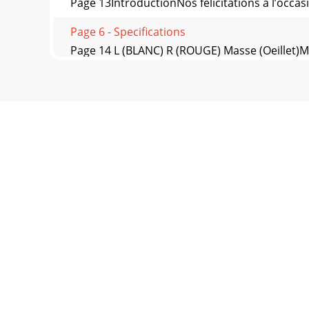
Page 13IntroductionNos félicitations à l’occas
Page 6 - Specifications
Page 14 L (BLANC) R (ROUGE) Masse (Oeil
masseCOUNTERWEIGHT (8)
Page 7 - Zusammenbau und Aufstellung
Page 15SPEED SELECTOR (15) pressé. La troisi
La
Page 8 - Bedienungsanweisungen
Page 16IntroduzioneComplimenti per l’acquisto
Questo g
Page 9 - Spezifikationen
Page 177. Dopo aver regolato il bilanciament
statobilanciato
Page 10 - Montaje y configuración
Page 18REGOLAZIONE DELL’ELEVAZIONE DEL BRAC