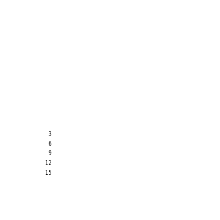
...............Page  3
...............Page  6
...............Page  9
..............Page  12
...............Page  15