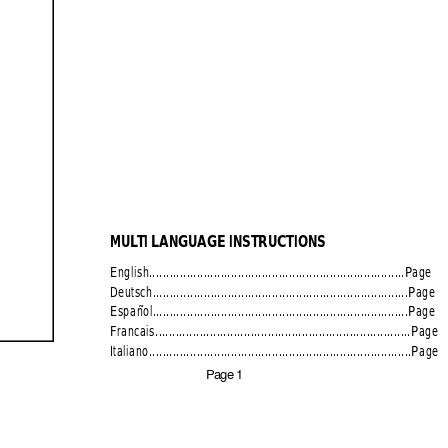
MUL
TI LANGUAGE INSTRUCTIONS
English............................................................
Deutsch............................................................
Español............................................................
Francais.............................................................
Italiano..............................................................
Page 1