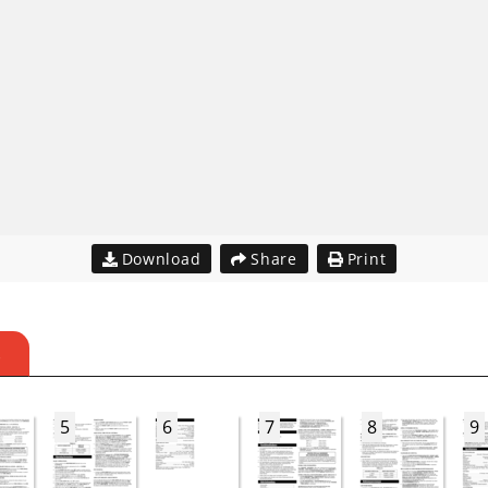
Download
Share
Print
S
5
6
7
8
9