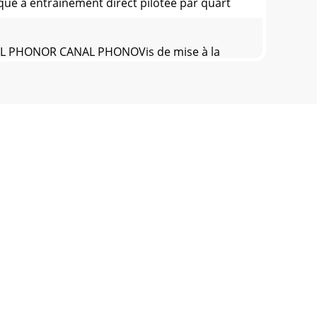
rque à entraînement direct pilotée par quart
L PHONOR CANAL PHONOVis de mise à la
e quand le réglage de vitesse indique+3,3%.
alta coppia motrice Gemini PT-1000 II.
APPESO - COUNTERWEIGHT (8) che è
ABRACCIO - CUELEVER (16) solleva la puntina