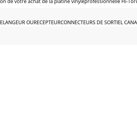
ion de votre achat de la platine vinyleprofessionnelle Hi-To
let)MELANGEUR OURECEPTEURCONNECTEURS DE SORTIEL CANA
ème rangée de points à partirdu fond apparaîtra stationnair
 di questo giradischi professionale a comandodiretto ed a 
o zero (0) orizzontale, girare in sensoantiorario il CONTR
CIO:1. Se la distanza pre-regolata con cui la LEVETTA ALZ