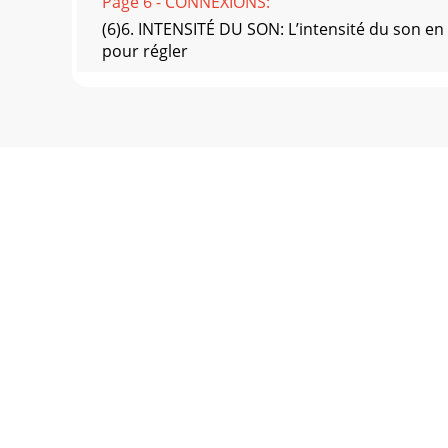
Page 6 - CONNEXIONS:
(6)6. INTENSITÉ DU SON: L’intensité du son
pour régler
Page 7 - Edison, NJ 08818-6928
(7)NOTES:Gemini Sound Products Corp.120 Clo
Page 8
(8)Worldwide Headquarters • 120 Clover Place, 