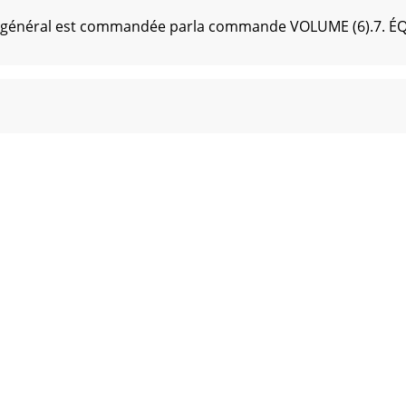
 en général est commandée parla commande VOLUME (6).7. É
ver Place P.O. Box 6928Edison, NJ 08818-6928732-738-9003 
Edison, NJ 08837 • USATel: (732) 738-9003 • Fax: (732) 738-