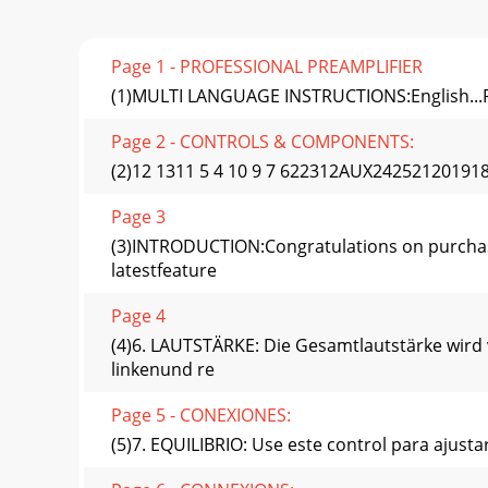
Page 1 - PROFESSIONAL PREAMPLIFIER
(1)MULTI LANGUAGE INSTRUCTIONS:English...
Page 2 - CONTROLS & COMPONENTS:
(2)12 1311 5 4 10 9 7 622312AUX24252120
Page 3
(3)INTRODUCTION:Congratulations on purchasin
latestfeature
Page 4
(4)6. LAUTSTÄRKE: Die Gesamtlautstärke wird 
linkenund re
Page 5 - CONEXIONES:
(5)7. EQUILIBRIO: Use este control para ajustar