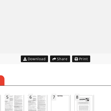
Download
Share
Print
5
6
7
8