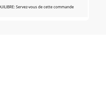
QUILIBRE: Servez-vous de cette commande
(Phone) • 732-738-9006 (Fax)
9006France • G.S.L. France • 11, Avenue Leon