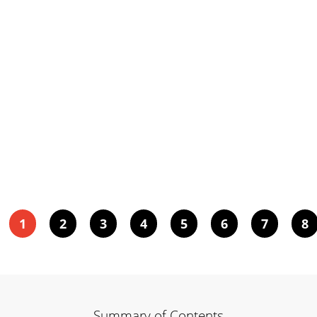
1
2
3
4
5
6
7
8
Summary of Contents