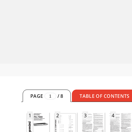
PAGE
/
8
TABLE OF CONTENTS
1
2
3
4