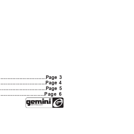
....................................Page 3
...................................Page 4
...................................Page 5
...............................
Page 6