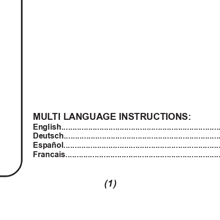
MUL
TI LANGUAGE INSTRUCTIONS:
English....................................................................
Deutsch....................................................................
Español....................................................................
Francais......................................................................
(1)