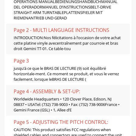
OPERATIONS MANUALBEDIENUNGSHANDBUCHMANUAL
DEL OPERADORMANUEL D’INSTRUCTIONSBELT-DRIVE
STRAIGHT ARM TURNTABLEPLATTENSPIELER MIT
RIEMENANTRIEB UND GERAD
Page 2 - MULTI LANGUAGE INSTRUCTIONS
INTRODUCTION:Nos félicitations à l’occasion de votre achat
cette platine vinyle avecentraînement par courroie et bras
droit Gemini TT-01. Ce table-tou
Page 3
jusqu’à ce que le BRAS DE LECTURE (9) soit équilibré
horizontale-ment. Ce moment se produit, et vous le verrez
facilement, lorsque leBRAS DE LECTURE (
Page 4 - ASSEMBLY & SET-UP:
Worldwide Headquarters • 120 Clover Place, Edison, NJ
08837 • USATel: (732) 738-9003 • Fax: (732) 738-9006France •
Gemini France (GSL) • 1, Allee d’E
Page 5 - ADJUSTING THE PITCH CONTROL:
CAUTION: This product satisfies FCC regulations when
shielded cables and connectors are used to connect the unit