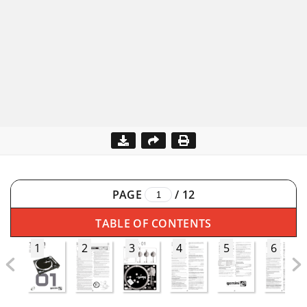
PAGE
/
12
TABLE OF CONTENTS
1
2
3
4
5
6