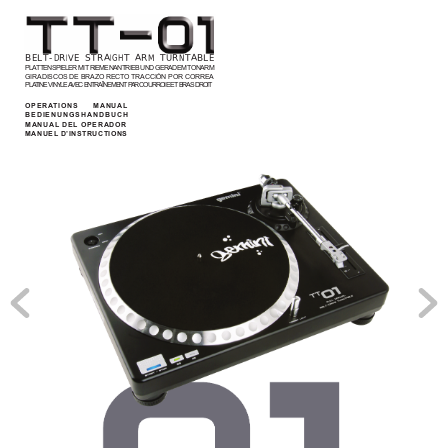
BELT-DRIVE STRAIGHT ARM TURNTABLE
PLA
TTENSPIELER MIT RIEMENANTRIEB UND GERADEM 
TONARM
GIRADISCOS DE BRAZO RECTO 
TRACCIÓN POR CORREA
PLA
TINE VINYLE 
A
VEC ENTRAÎNEMENT
P
AR COURROIE ET BRAS DROIT
OPERA
TIONS MANUAL
BEDIENUNGSHANDBUCH
MANUAL DEL OPERADOR
MANUEL D’INSTRUCTIONS