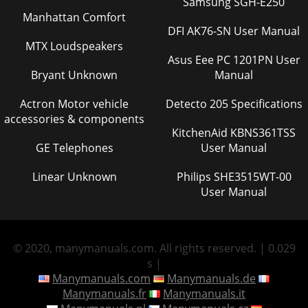
Samsung SGH-E250
Manhattan Comfort
DFI AK76-SN User Manual
MTX Loudspeakers
Asus Eee PC 1201PN User
Bryant Unknown
Manual
Actron Motor vehicle
Detecto 205 Specifications
accessories & components
KitchenAid KBNS361TSS
GE Telephones
User Manual
Linear Unknown
Philips SHE3515WT-00
User Manual
© 2020, manymanuals.com. All rights reserved. | 0.029
s |
Manymanuals.com
Manymanuals.de
Manymanuals.fr
Manymanuals.it