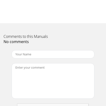
festgeklemmtist, halten Sie das COUNTERWEIGHT (10) ruhig
mit der Hand,während Sie den STYLUS PRESSURE
Page 11 - SPECIFICATIONS:
INTRODUCCIÓN:Felicitaciones por su compra de un
giradiscos de brazo recto tracciónpor correa Gemini TT-01.
Este tocadiscos de la más avanzada tec-nolo
Comments to this Manuals
No comments
Page 12
6. Flote de nuevo el BRAZO DE FONOCAPTOR (9) para
asegurarseque se haya obtenido el equilibro horizontal en
cero (0). Si no se hamantenido este equil